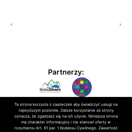
Partnerzy:
Ta strona korzysta z ciasteczek aby świadczyć usługi na
najwyższym poziomie. Dalsze korzystanie ze strony
oznacza, że zgadzasz się na ich użycie. Niniejsza strona
ma charakter informacyjny i nie stanowi oferty w
rozumieniu Art. 61 par. 1 Kodeksu Cywilnego. Zawartość
© 2020 BluEmu sp. z o.o. Wszelkie prawa zastrzeżone