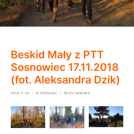
Beskid Mały z PTT
Sosnowiec 17.11.2018
(fot. Aleksandra Dzik)
2018-11-28
|
W
TREKKINGI
|
PRZEZ
ADMINKA