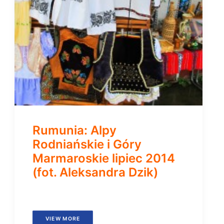
Rumunia: Alpy
Rodniańskie i Góry
Marmaroskie lipiec 2014
(fot. Aleksandra Dzik)
VIEW MORE