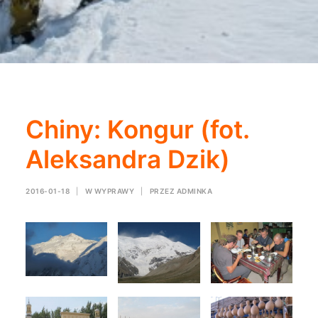
Chiny: Kongur (fot.
Aleksandra Dzik)
2016-01-18
|
W
WYPRAWY
|
PRZEZ
ADMINKA