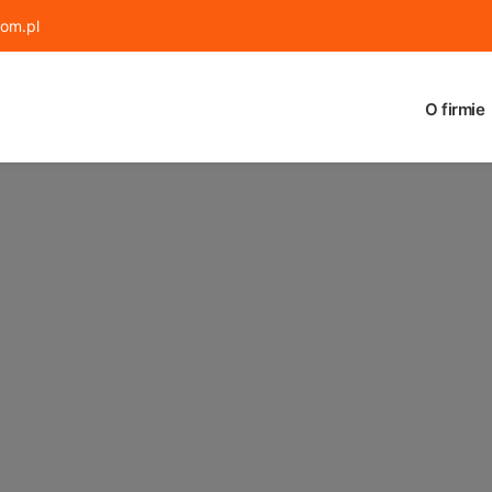
om.pl
O firmie