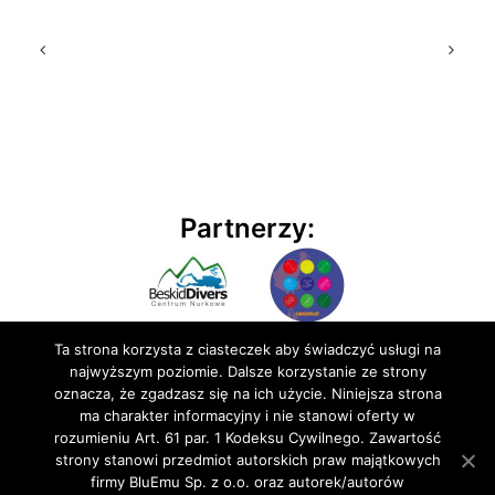
Partnerzy:
Ta strona korzysta z ciasteczek aby świadczyć usługi na
najwyższym poziomie. Dalsze korzystanie ze strony
oznacza, że zgadzasz się na ich użycie. Niniejsza strona
ma charakter informacyjny i nie stanowi oferty w
rozumieniu Art. 61 par. 1 Kodeksu Cywilnego. Zawartość
© 2020 BluEmu sp. z o.o. Wszelkie prawa zastrzeżone
strony stanowi przedmiot autorskich praw majątkowych
firmy BluEmu Sp. z o.o. oraz autorek/autorów