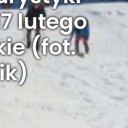
7 lutego
ie (fot.
ik)