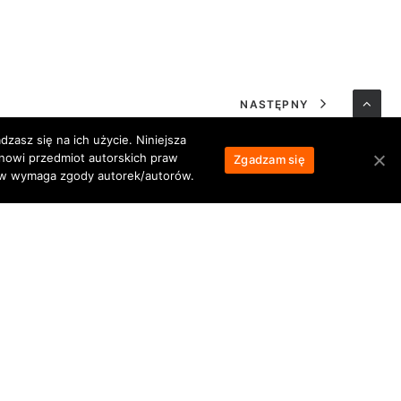
NASTĘPNY
zasz się na ich użycie. Niniejsza
anowi przedmiot autorskich praw
Zgadzam się
łów wymaga zgody autorek/autorów.