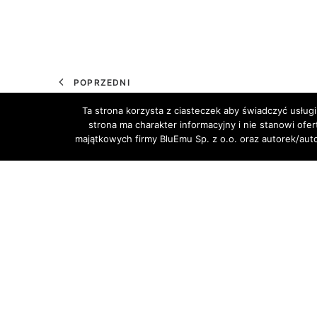
POPRZEDNI
Ta strona korzysta z ciasteczek aby świadczyć usługi
strona ma charakter informacyjny i nie stanowi ofe
majątkowych firmy BluEmu Sp. z o.o. oraz autorek/au