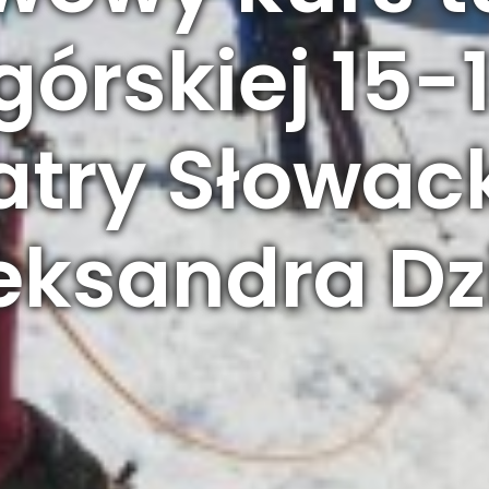
órskiej 15-1
atry Słowack
eksandra Dz