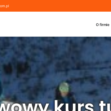
om.pl
O firmie
wowy kurs tu