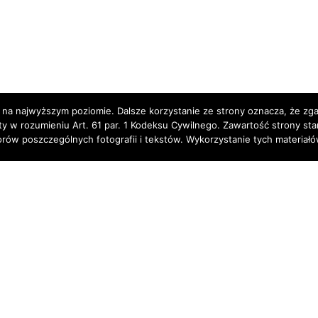
 na najwyższym poziomie. Dalsze korzystanie ze strony oznacza, że zgad
rty w rozumieniu Art. 61 par. 1 Kodeksu Cywilnego. Zawartość strony st
torów poszczególnych fotografii i tekstów. Wykorzystanie tych materia
Partnerzy: