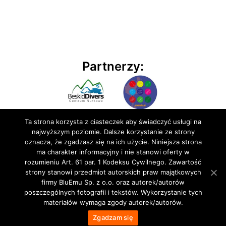
Partnerzy:
Ta strona korzysta z ciasteczek aby świadczyć usługi na
najwyższym poziomie. Dalsze korzystanie ze strony
oznacza, że zgadzasz się na ich użycie. Niniejsza strona
ma charakter informacyjny i nie stanowi oferty w
rozumieniu Art. 61 par. 1 Kodeksu Cywilnego. Zawartość
© 2020 BluEmu sp. z o.o. Wszelkie prawa zastrzeżone
strony stanowi przedmiot autorskich praw majątkowych
firmy BluEmu Sp. z o.o. oraz autorek/autorów
poszczególnych fotografii i tekstów. Wykorzystanie tych
materiałów wymaga zgody autorek/autorów.
Zgadzam się