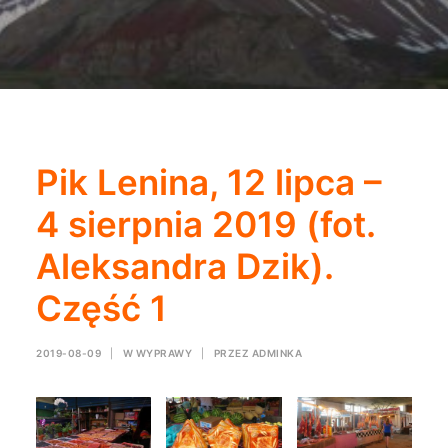
Pik Lenina, 12 lipca –
4 sierpnia 2019 (fot.
Aleksandra Dzik).
Część 1
2019-08-09
|
W
WYPRAWY
|
PRZEZ
ADMINKA