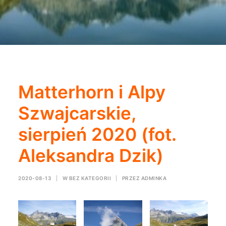
Matterhorn i Alpy
Szwajcarskie,
sierpień 2020 (fot.
Aleksandra Dzik)
2020-08-13
|
W
BEZ KATEGORII
|
PRZEZ
ADMINKA