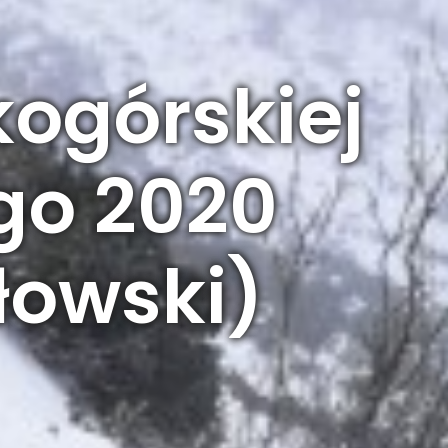
kogórskiej
ego 2020
łowski)