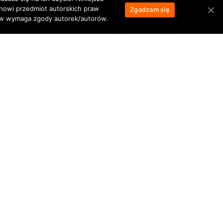
anowi przedmiot autorskich praw
Zgadzam się
łów wymaga zgody autorek/autorów.
NASTĘPNY