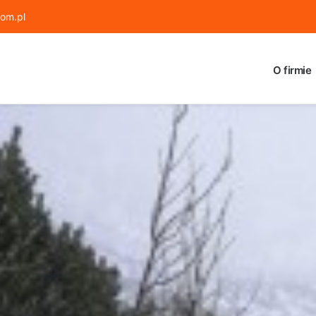
om.pl
O firmie