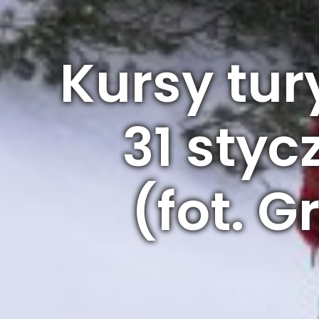
Kursy tur
31 styc
(fot. 