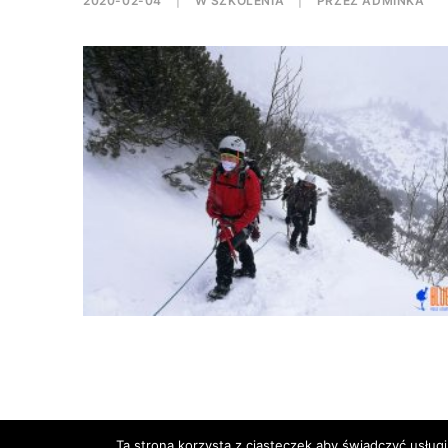
2020-02-04
|
W
SZKOLENIA
|
PRZEZ
ADMINKA
Ta strona korzysta z ciasteczek aby świadczyć usługi