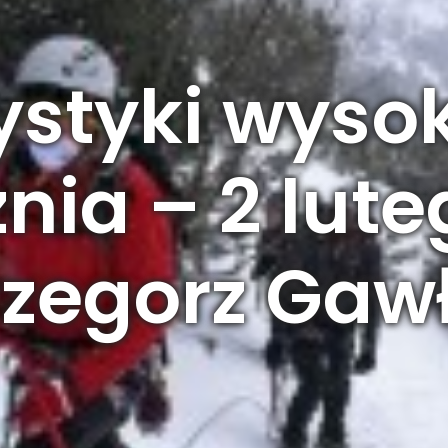
ystyki wyso
znia – 2 lut
Grzegorz Gaw