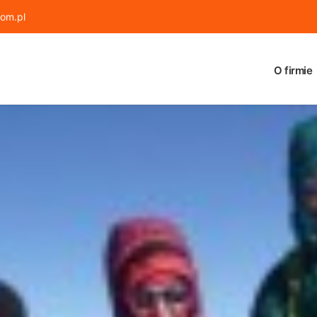
om.pl
O firmie