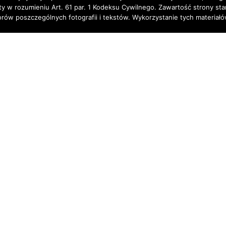
rty w rozumieniu Art. 61 par. 1 Kodeksu Cywilnego. Zawartość strony st
torów poszczególnych fotografii i tekstów. Wykorzystanie tych materia