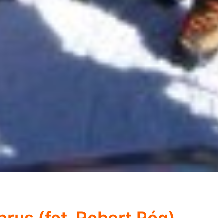
brus (fot. Robert Róg)