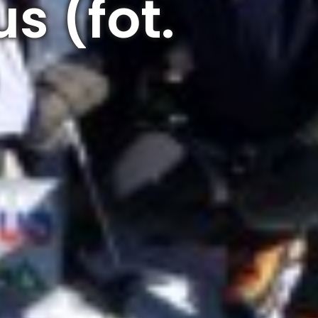
us (fot.
)