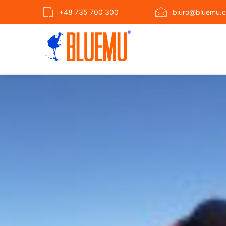
+48 735 700 300
biuro@bluemu.c