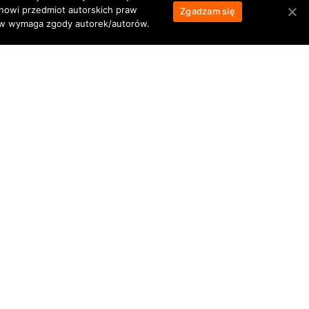
anowi przedmiot autorskich praw
Zgadzam się
łów wymaga zgody autorek/autorów.