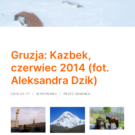
Gruzja: Kazbek,
czerwiec 2014 (fot.
Aleksandra Dzik)
2016-01-17
|
W
WYPRAWY
|
PRZEZ
ADMINKA