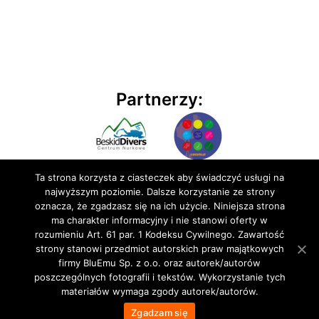
Partnerzy:
Ta strona korzysta z ciasteczek aby świadczyć usługi na
najwyższym poziomie. Dalsze korzystanie ze strony
oznacza, że zgadzasz się na ich użycie. Niniejsza strona
ma charakter informacyjny i nie stanowi oferty w
rozumieniu Art. 61 par. 1 Kodeksu Cywilnego. Zawartość
© 2020 BluEmu sp. z o.o. Wszelkie prawa zastrzeżone
strony stanowi przedmiot autorskich praw majątkowych
firmy BluEmu Sp. z o.o. oraz autorek/autorów
poszczególnych fotografii i tekstów. Wykorzystanie tych
materiałów wymaga zgody autorek/autorów.
Zgadzam się