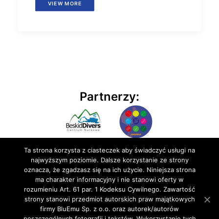
VIEW MORE
Partnerzy:
Ta strona korzysta z ciasteczek aby świadczyć usługi na
najwyższym poziomie. Dalsze korzystanie ze strony
oznacza, że zgadzasz się na ich użycie. Niniejsza strona
ma charakter informacyjny i nie stanowi oferty w
rozumieniu Art. 61 par. 1 Kodeksu Cywilnego. Zawartość
© 2020 BluEmu sp. z o.o. Wszelkie prawa zastrzeżone
strony stanowi przedmiot autorskich praw majątkowych
firmy BluEmu Sp. z o.o. oraz autorek/autorów
poszczególnych fotografii i tekstów. Wykorzystanie tych