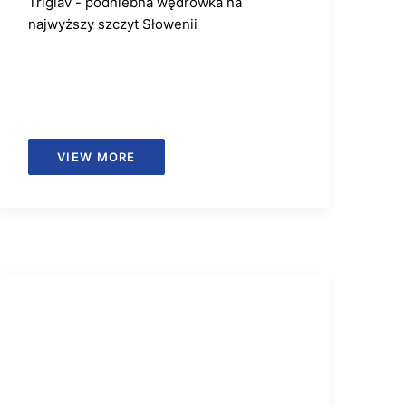
Triglav - podniebna wędrówka na
najwyższy szczyt Słowenii
VIEW MORE