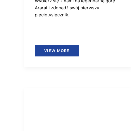
Wybierz się z nami na legendarną górę
Ararat i zdobądź swój pierwszy
pięciotysięcznik.
VIEW MORE