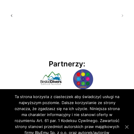
Partnerzy:
Ta strona korzysta z ciasteczek aby świadczyć usługi na
najwyższym poziomie. Dalsze korzystanie ze strony
oznacza, że zgadzasz się na ich użycie. Niniejsza strona
ma charakter informacyjny i nie stanowi oferty w
rozumieniu Art. 61 par. 1 Kodeksu Cywilnego. Zawartość
© 2020 BluEmu sp. z o.o. Wszelkie prawa zastrzeżone
strony stanowi przedmiot autorskich praw majątkowych
firmy BluEmu Sp. z o.o. oraz autorek/autorów